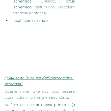
ischemica 
(infarto), 
ictus 
ischemico
, disfunzione vascolare 
arteriosa periferica 
insufficienza renale
Quali sono le cause dell’ipertensione 
arteriosa?
L’ipertensione arteriosa può essere 
classificata in primaria e secondaria.
Nell’ipertensione
 arteriosa primaria (o 
essenziale),
 che rappresenta circa il 