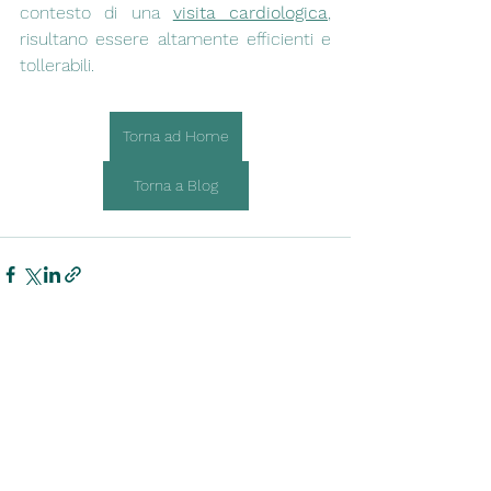
contesto di una 
visita cardiologica
, 
risultano essere altamente efficienti e 
tollerabili. 
Torna ad Home
Torna a Blog
Mostra tutti
Post recenti