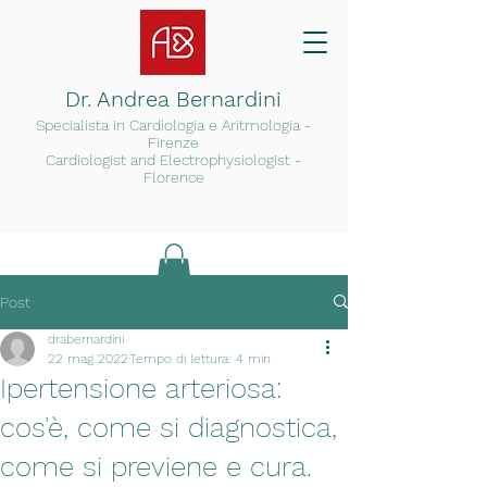
Dr. Andrea Bernardini
Specialista in Cardiologia e Arit
mologia -
Firenze
Cardiologist and Electrophysiologist -
Florence
Post
drabernardini
22 mag 2022
Tempo di lettura: 4 min
Ipertensione arteriosa:
cos'è, come si diagnostica,
come si previene e cura.