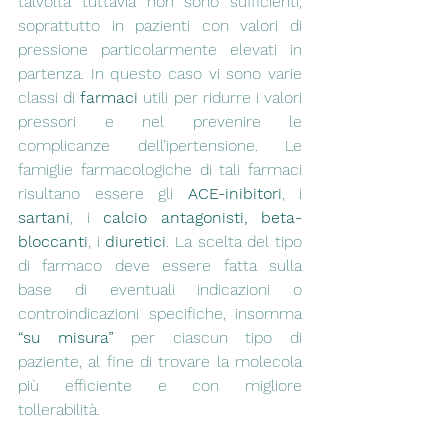
talvolta tuttavia non sono sufficienti, 
soprattutto in pazienti con valori di 
pressione particolarmente elevati in 
partenza. In questo caso vi sono varie 
classi di 
farmaci 
utili per ridurre i valori 
pressori e nel prevenire le 
complicanze dell’ipertensione. Le 
famiglie farmacologiche di tali farmaci 
risultano essere gli 
ACE-inibitori
, i 
sartani
, i 
calcio antagonisti, beta-
bloccanti
, i 
diuretici
. La scelta del tipo 
di farmaco deve essere fatta sulla 
base di eventuali indicazioni o 
controindicazioni specifiche, insomma 
“su misura”
 per ciascun tipo di 
paziente, al fine di trovare la molecola 
più efficiente e con migliore 
tollerabilità.