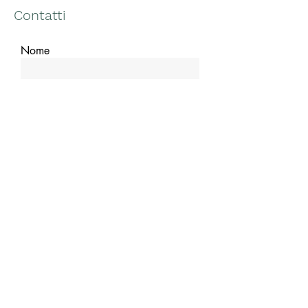
Contatti
Nome
Cognome
Telefono
Email
Scrivi un messaggio
Invia