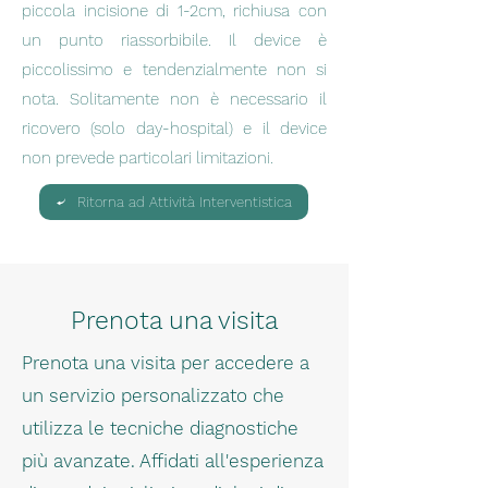
piccola incisione di 1-2cm, richiusa con
un punto riassorbibile. Il device è
piccolissimo e tendenzialmente non si
nota. Solitamente non è necessario il
ricovero (solo day-hospital) e il device
non prevede particolari limitazioni.
Ritorna ad Attività Interventistica
Prenota una visita
Prenota una visita per accedere a
un servizio personalizzato che
utilizza le tecniche diagnostiche
più avanzate. Affidati all'esperienza