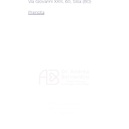
Via Giovanni XXIII, 60, Silla (BO)
Prenota
©2025 by Dr. Andrea Bernardini
100% made in Porretta T.
P.Iva 03825971207