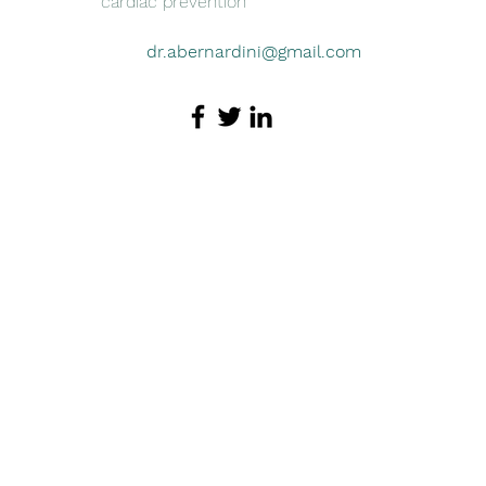
cardiac prevention
dr.abernardini@gmail.com