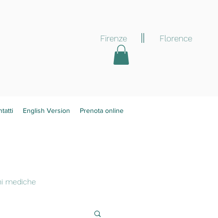
Firenze
Florence
tatti
English Version
Prenota online
oni mediche