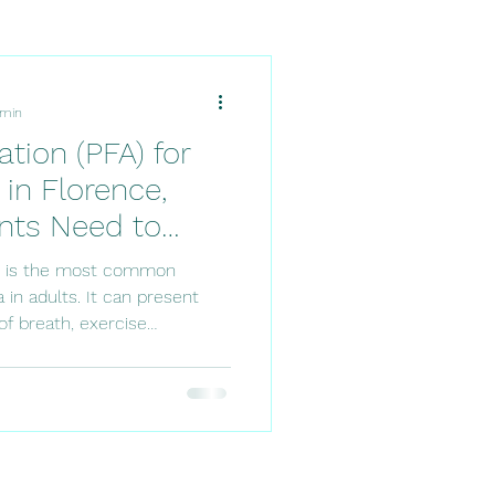
 min
ation (PFA) for
n in Florence,
ents Need to
tion is the most common
 in adults. It can present
of breath, exercise
regular heartbeat, though in
ely asymptomatic. Managing
areful evaluation, as treatment
ief to include stroke
ontrol, and addressing the
k profile. Recent