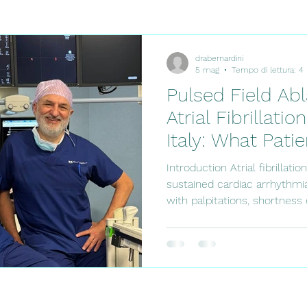
drabernardini
5 mag
Tempo di lettura: 4
Pulsed Field Abl
Atrial Fibrillatio
Italy: What Pati
Know
Introduction Atrial fibrilla
sustained cardiac arrhythmia
with palpitations, shortness 
intolerance, fatigue, or an ir
some cases it may be entir
atrial fibrillation requires c
extends beyond symptom rel
prevention, rate or rhythm c
underlying cardiovascular ris