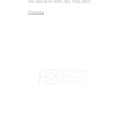
Via Giovanni XXIII, 60, Silla (BO)
Prenota
©2025 by Dr. Andrea Bernardini
100% made in Porretta T.
P.Iva 03825971207