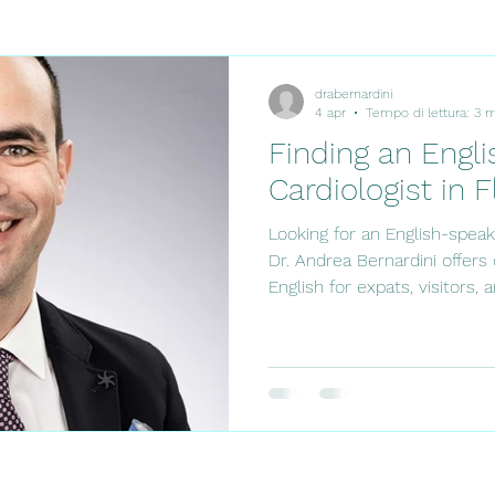
drabernardini
4 apr
Tempo di lettura: 3 
Finding an Engl
Cardiologist in F
Looking for an English-speak
Dr. Andrea Bernardini offers 
English for expats, visitors, 