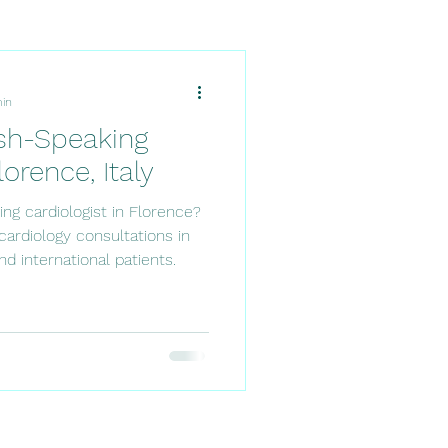
min
ish-Speaking
lorence, Italy
ing cardiologist in Florence?
cardiology consultations in
and international patients.