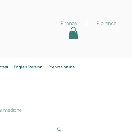
Firenze
Florence
tatti
English Version
Prenota online
oni mediche