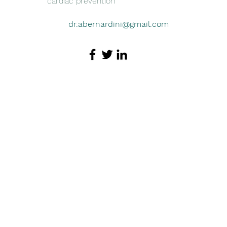
cardiac prevention
dr.abernardini@gmail.com