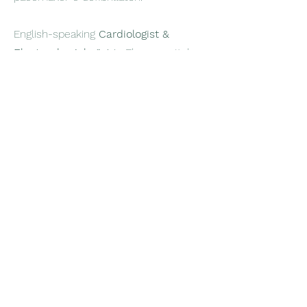
fibrillazione atriale, impianto di
pacemaker e defibrillatori.
English-speaking
Cardiologist &
Electrophysiologist
in Florence, Italy.
Focus on Arrhythmia treatment and
cardiac prevention
dr.abernardini@gmail.com
Studio Cardiologico Firenze
Via Jacopo Nardi 30, Firenze
Prenota