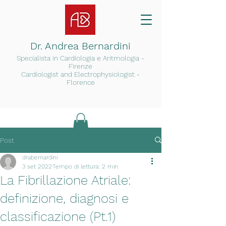
Dr. Andrea Bernardini
Specialista in Cardiologia e Arit
mologia -
Firenze
Cardiologist and Electrophysiologist -
Florence
Post
drabernardini
3 set 2022
Tempo di lettura: 2 min
La Fibrillazione Atriale:
definizione, diagnosi e
classificazione (Pt.1)