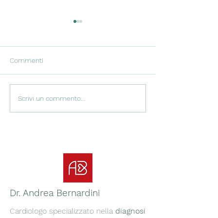
Commenti
Longevità e colesterolo:
Obesità e fibrill
Scrivi un commento...
andare oltre le LDL
atriale: perché l
di peso conta ol
all'ablazione
Dr. Andrea Bernardini
Cardiologo specializzato nella
diagnosi